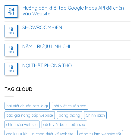
Hướng dẫn khởi tạo Google Maps API để chèn
04
vào Website
Th8
SHOWROOM ĐÈN
18
Th7
NẤM – RƯỢU LINH CHI
18
Th7
NỘI THẤT PHÒNG THỜ
18
Th7
TAG CLOUD
bai viết chuẩn seo là gì
bài viết chuẩn seo
báo giá nâng cấp website
băng thông
Chính sách
chỉnh sửa website
cách viết bài chuẩn seo
các lưu ý khi lựa chọn thiết kế website
công ty làm website tốt