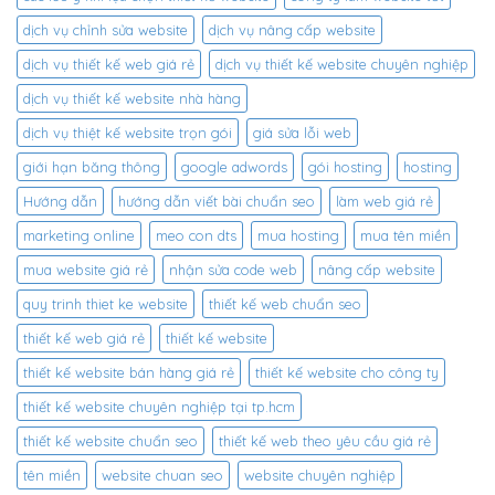
dịch vụ chỉnh sửa website
dịch vụ nâng cấp website
dịch vụ thiết kế web giá rẻ
dịch vụ thiết kế website chuyên nghiệp
dịch vụ thiết kế website nhà hàng
dịch vụ thiệt kế website trọn gói
giá sửa lỗi web
giới hạn băng thông
google adwords
gói hosting
hosting
Hướng dẫn
hướng dẫn viết bài chuẩn seo
làm web giá rẻ
marketing online
meo con dts
mua hosting
mua tên miền
mua website giá rẻ
nhận sửa code web
nâng cấp website
quy trinh thiet ke website
thiết kế web chuẩn seo
thiết kế web giá rẻ
thiết kế website
thiết kế website bán hàng giá rẻ
thiết kế website cho công ty
thiết kế website chuyên nghiệp tại tp.hcm
thiết kế website chuẩn seo
thiết kế web theo yêu cầu giá rẻ
tên miền
website chuan seo
website chuyên nghiệp