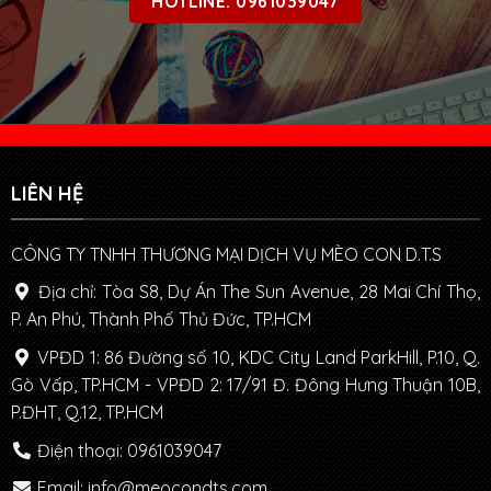
HOTLINE: 0961039047
LIÊN HỆ
CÔNG TY TNHH THƯƠNG MẠI DỊCH VỤ MÈO CON D.T.S
Địa chỉ: Tòa S8, Dự Án The Sun Avenue, 28 Mai Chí Thọ,
P. An Phú, Thành Phố Thủ Đức, TP.HCM
VPĐD 1: 86 Đường số 10, KDC City Land ParkHill, P.10, Q.
Gò Vấp, TP.HCM - VPĐD 2: 17/91 Đ. Đông Hưng Thuận 10B,
P.ĐHT, Q.12, TP.HCM
Điện thoại: 0961039047
Email: info@meocondts.com