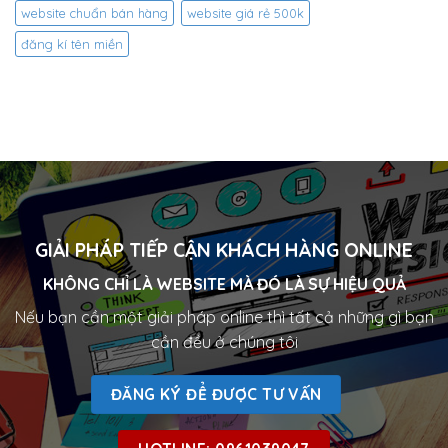
website chuẩn bán hàng
website giá rẻ 500k
đăng kí tên miền
GIẢI PHÁP TIẾP CẬN KHÁCH HÀNG ONLINE
KHÔNG CHỈ LÀ WEBSITE MÀ ĐÓ LÀ SỰ HIỆU QUẢ
Nếu bạn cần một giải pháp online thì tất cả những gì bạn
cần đều ở chúng tôi
ĐĂNG KÝ ĐỂ ĐƯỢC TƯ VẤN