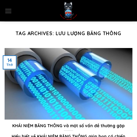
Skip
to
content
TAG ARCHIVES:
LƯU LƯỢNG BĂNG THÔNG
14
Th9
KHÁI NIỆM BĂNG THÔNG và một số vấn đề thường gặp
Hiểu biết về KHÁI NIỆM BĂNG THÔNG giúp bạn có chiến