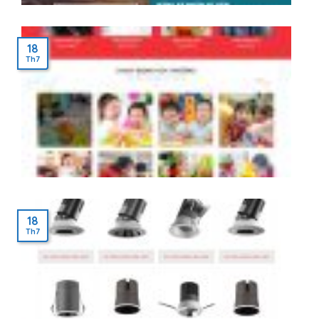
18
Th7
18
Th7