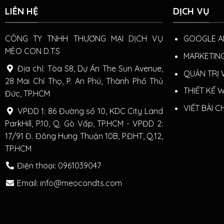
LIÊN HỆ
DỊCH VỤ
CÔNG TY TNHH THƯƠNG MẠI DỊCH VỤ
GOOGLE A
MÈO CON D.T.S
MARKETING
Địa chỉ: Tòa S8, Dự Án The Sun Avenue,
QUẢN TRỊ 
28 Mai Chí Thọ, P. An Phú, Thành Phố Thủ
THIẾT KẾ 
Đức, TP.HCM
VIẾT BÀI 
VPĐD 1: 86 Đường số 10, KDC City Land
ParkHill, P.10, Q. Gò Vấp, TP.HCM - VPĐD 2:
17/91 Đ. Đông Hưng Thuận 10B, P.ĐHT, Q.12,
TP.HCM
Điện thoại: 0961039047
Email: info@meocondts.com