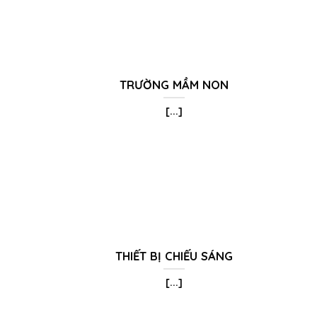
TRƯỜNG MẦM NON
[...]
THIẾT BỊ CHIẾU SÁNG
[...]