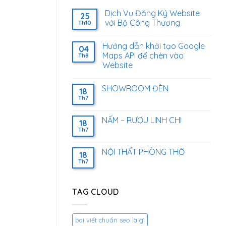
Dịch Vụ Đăng Ký Website
25
với Bộ Công Thương
Th10
Hướng dẫn khởi tạo Google
04
Maps API để chèn vào
Th8
Website
SHOWROOM ĐÈN
18
Th7
NẤM – RƯỢU LINH CHI
18
Th7
NỘI THẤT PHÒNG THỜ
18
Th7
TAG CLOUD
bai viết chuẩn seo là gì