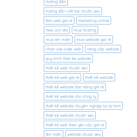
Hướng dẫn
hướng dẫn viết bài chuẩn seo
làm web giá rẻ
marketing online
meo con dts
mua hosting
mua tên miền
mua website giá rẻ
nhận sửa code web
nâng cấp website
quy trinh thiet ke website
thiết kế web chuẩn seo
thiết kế web giá rẻ
thiết kế website
thiết kế website bán hàng giá rẻ
thiết kế website cho công ty
thiết kế website chuyên nghiệp tại tp.hcm
thiết kế website chuẩn seo
thiết kế web theo yêu cầu giá rẻ
tên miền
website chuan seo