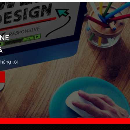
INE
Ả
chúng tôi