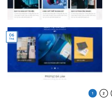
06
Th6
1
2