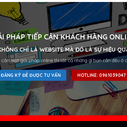
ẢI PHÁP TIẾP CẬN KHÁCH HÀNG ONL
KHÔNG CHỈ LÀ WEBSITE MÀ ĐÓ LÀ SỰ HIỆU QU
cần một giải pháp online thì tất cả những gì bạn cần đều ở 
ĐĂNG KÝ ĐỂ ĐƯỢC TƯ VẤN
HOTLINE: 0961039047