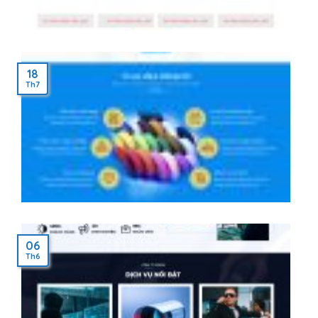
18
Th7
06
Th6