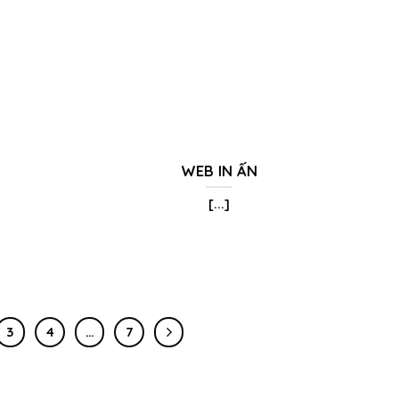
WEB IN ẤN
[...]
3
4
…
7