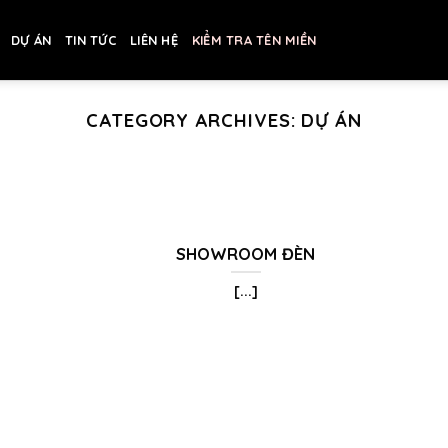
DỰ ÁN
TIN TỨC
LIÊN HỆ
KIỂM TRA TÊN MIỀN
CATEGORY ARCHIVES:
DỰ ÁN
SHOWROOM ĐÈN
[...]