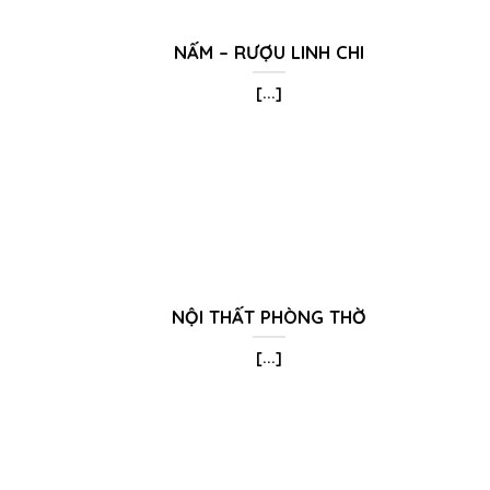
NẤM – RƯỢU LINH CHI
[...]
NỘI THẤT PHÒNG THỜ
[...]