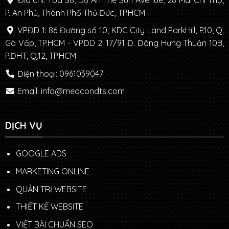
P. An Phú, Thành Phố Thủ Đức, TP.HCM
VPĐD 1: 86 Đường số 10, KDC City Land ParkHill, P.10, Q.
Gò Vấp, TP.HCM - VPĐD 2: 17/91 Đ. Đông Hưng Thuận 10B,
P.ĐHT, Q.12, TP.HCM
Điện thoại: 0961039047
Email: info@meocondts.com
DỊCH VỤ
GOOGLE ADS
MARKETING ONLINE
QUẢN TRỊ WEBSITE
THIẾT KẾ WEBSITE
VIẾT BÀI CHUẨN SEO