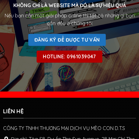
KHÔNG CHỈ LÀ WEBSITE MÀ ĐÓ LÀ SỰ HIỆU QUẢ
Nếu bạn cần một giải pháp online thì tất cả những gì bạn
cần đều ở chúng tôi
ĐĂNG KÝ ĐỂ ĐƯỢC TƯ VẤN
HOTLINE: 0961039047
LIÊN HỆ
CÔNG TY TNHH THƯƠNG MẠI DỊCH VỤ MÈO CON D.T.S
Địa chỉ: Tòa S8, Dự Án The Sun Avenue, 28 Mai Chí Thọ,