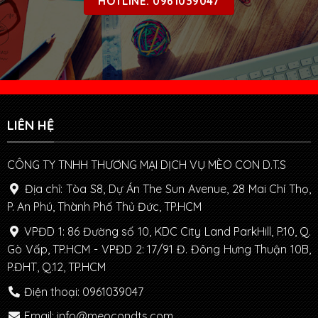
HOTLINE: 0961039047
LIÊN HỆ
CÔNG TY TNHH THƯƠNG MẠI DỊCH VỤ MÈO CON D.T.S
Địa chỉ: Tòa S8, Dự Án The Sun Avenue, 28 Mai Chí Thọ,
P. An Phú, Thành Phố Thủ Đức, TP.HCM
VPĐD 1: 86 Đường số 10, KDC City Land ParkHill, P.10, Q.
Gò Vấp, TP.HCM - VPĐD 2: 17/91 Đ. Đông Hưng Thuận 10B,
P.ĐHT, Q.12, TP.HCM
Điện thoại: 0961039047
Email: info@meocondts.com