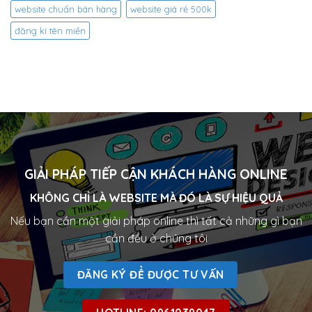
website chuẩn bán hàng
website giá rẻ 500k
đăng kí tên miền
GIẢI PHÁP TIẾP CẬN KHÁCH HÀNG ONLINE
KHÔNG CHỈ LÀ WEBSITE MÀ ĐÓ LÀ SỰ HIỆU QUẢ
Nếu bạn cần một giải pháp online thì tất cả những gì bạn
cần đều ở chúng tôi
ĐĂNG KÝ ĐỂ ĐƯỢC TƯ VẤN