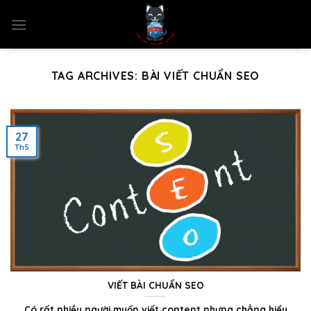
Skip
to
content
TAG ARCHIVES:
BÀI VIẾT CHUẨN SEO
27
Th5
VIẾT BÀI CHUẨN SEO
Có rất nhiều người muốn viết content nhưng chẳng hiểu