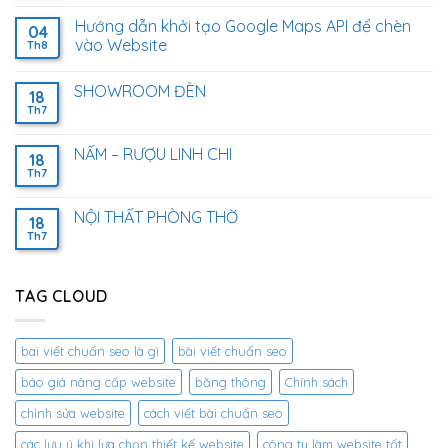
Hướng dẫn khởi tạo Google Maps API để chèn
04
vào Website
Th8
SHOWROOM ĐÈN
18
Th7
NẤM – RƯỢU LINH CHI
18
Th7
NỘI THẤT PHÒNG THỜ
18
Th7
TAG CLOUD
bai viết chuẩn seo là gì
bài viết chuẩn seo
báo giá nâng cấp website
băng thông
Chính sách
chỉnh sửa website
cách viết bài chuẩn seo
các lưu ý khi lựa chọn thiết kế website
công ty làm website tốt