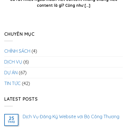
content là gì? Cũng như [...]
CHUYÊN MỤC
CHÍNH SÁCH
(4)
DỊCH VỤ
(6)
DỰ ÁN
(67)
TIN TỨC
(42)
LATEST POSTS
Dịch Vụ Đăng Ký Website với Bộ Công Thương
25
Th10