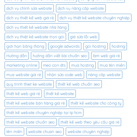
dịch vụ chỉnh sửa website
dịch vụ nâng cấp website
dịch vụ thiết kế web giá rẻ
dịch vụ thiết kế website chuyên nghiệp
dịch vụ thiết kế website nhà hàng
dịch vụ thiệt kế website trọn gói
giá sửa lỗi web
giới hạn băng thông
google adwords
gói hosting
hosting
Hướng dẫn
hướng dẫn viết bài chuẩn seo
làm web giá rẻ
marketing online
meo con dts
mua hosting
mua tên miền
mua website giá rẻ
nhận sửa code web
nâng cấp website
quy trinh thiet ke website
thiết kế web chuẩn seo
thiết kế web giá rẻ
thiết kế website
thiết kế website bán hàng giá rẻ
thiết kế website cho công ty
thiết kế website chuyên nghiệp tại tp.hcm
thiết kế website chuẩn seo
thiết kế web theo yêu cầu giá rẻ
tên miền
website chuan seo
website chuyên nghiệp