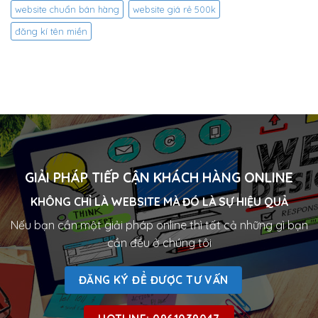
website chuẩn bán hàng
website giá rẻ 500k
đăng kí tên miền
GIẢI PHÁP TIẾP CẬN KHÁCH HÀNG ONLINE
KHÔNG CHỈ LÀ WEBSITE MÀ ĐÓ LÀ SỰ HIỆU QUẢ
Nếu bạn cần một giải pháp online thì tất cả những gì bạn
cần đều ở chúng tôi
ĐĂNG KÝ ĐỂ ĐƯỢC TƯ VẤN