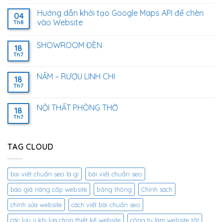
Hướng dẫn khởi tạo Google Maps API để chèn
04
vào Website
Th8
SHOWROOM ĐÈN
18
Th7
NẤM – RƯỢU LINH CHI
18
Th7
NỘI THẤT PHÒNG THỜ
18
Th7
TAG CLOUD
bai viết chuẩn seo là gì
bài viết chuẩn seo
báo giá nâng cấp website
băng thông
Chính sách
chỉnh sửa website
cách viết bài chuẩn seo
các lưu ý khi lựa chọn thiết kế website
công ty làm website tốt