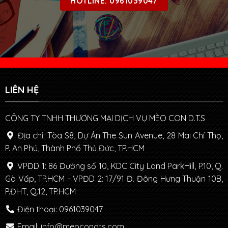
HOTLINE: 0961039047
LIÊN HỆ
CÔNG TY TNHH THƯƠNG MẠI DỊCH VỤ MÈO CON D.T.S
Địa chỉ: Tòa S8, Dự Án The Sun Avenue, 28 Mai Chí Thọ,
P. An Phú, Thành Phố Thủ Đức, TP.HCM
VPĐD 1: 86 Đường số 10, KDC City Land ParkHill, P.10, Q.
Gò Vấp, TP.HCM - VPĐD 2: 17/91 Đ. Đông Hưng Thuận 10B,
P.ĐHT, Q.12, TP.HCM
Điện thoại: 0961039047
Email: info@meocondts.com