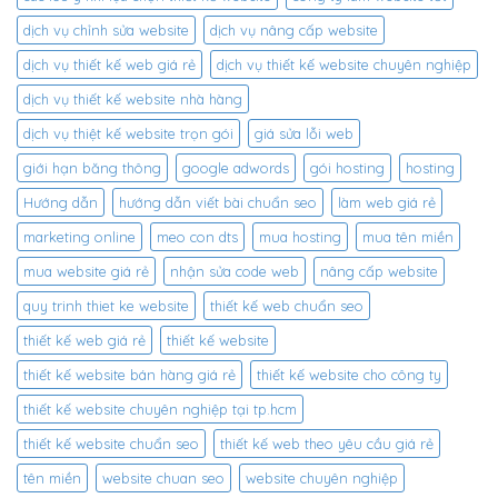
dịch vụ chỉnh sửa website
dịch vụ nâng cấp website
dịch vụ thiết kế web giá rẻ
dịch vụ thiết kế website chuyên nghiệp
dịch vụ thiết kế website nhà hàng
dịch vụ thiệt kế website trọn gói
giá sửa lỗi web
giới hạn băng thông
google adwords
gói hosting
hosting
Hướng dẫn
hướng dẫn viết bài chuẩn seo
làm web giá rẻ
marketing online
meo con dts
mua hosting
mua tên miền
mua website giá rẻ
nhận sửa code web
nâng cấp website
quy trinh thiet ke website
thiết kế web chuẩn seo
thiết kế web giá rẻ
thiết kế website
thiết kế website bán hàng giá rẻ
thiết kế website cho công ty
thiết kế website chuyên nghiệp tại tp.hcm
thiết kế website chuẩn seo
thiết kế web theo yêu cầu giá rẻ
tên miền
website chuan seo
website chuyên nghiệp