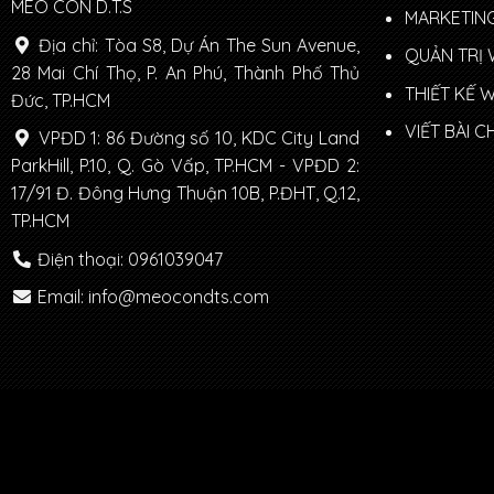
MÈO CON D.T.S
MARKETING
Địa chỉ: Tòa S8, Dự Án The Sun Avenue,
QUẢN TRỊ 
28 Mai Chí Thọ, P. An Phú, Thành Phố Thủ
THIẾT KẾ 
Đức, TP.HCM
VIẾT BÀI 
VPĐD 1: 86 Đường số 10, KDC City Land
ParkHill, P.10, Q. Gò Vấp, TP.HCM - VPĐD 2:
17/91 Đ. Đông Hưng Thuận 10B, P.ĐHT, Q.12,
TP.HCM
Điện thoại: 0961039047
Email: info@meocondts.com