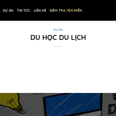
DỰ ÁN
TIN TỨC
LIÊN HỆ
KIỂM TRA TÊN MIỀN
DỰ ÁN
DU HỌC DU LỊCH