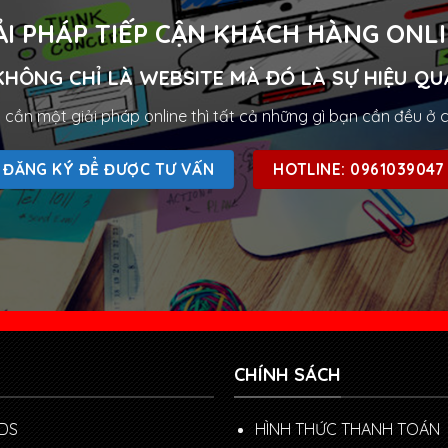
ẢI PHÁP TIẾP CẬN KHÁCH HÀNG ONL
KHÔNG CHỈ LÀ WEBSITE MÀ ĐÓ LÀ SỰ HIỆU QU
cần một giải pháp online thì tất cả những gì bạn cần đều ở 
ĐĂNG KÝ ĐỂ ĐƯỢC TƯ VẤN
HOTLINE: 0961039047
CHÍNH SÁCH
DS
HÌNH THỨC THANH TOÁN