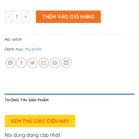
Mẫu website bán mỹ phẩm chăm sóc da số lượng
THÊM VÀO GIỎ HÀNG
Mã:
W104
Danh mục:
Mỹ phẩm
THÔNG TIN SẢN PHẨM
XEM THỬ GIAO DIỆN NÀY
Nội dung đang cập nhật