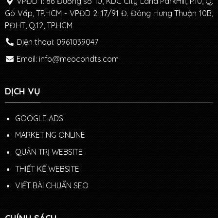
VPĐD 1: 86 Đường số 10, KDC City Land ParkHill, P.10, Q.
Gò Vấp, TP.HCM - VPĐD 2: 17/91 Đ. Đông Hưng Thuận 10B,
P.ĐHT, Q.12, TP.HCM
Điện thoại: 0961039047
Email: info@meocondts.com
DỊCH VỤ
GOOGLE ADS
MARKETING ONLINE
QUẢN TRỊ WEBSITE
THIẾT KẾ WEBSITE
VIẾT BÀI CHUẨN SEO