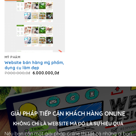
MỸ PHẨM
Website bán hàng mỹ phẩm,
dụng cụ làm đẹp
7.000.000,0
₫
6.000.000,0
₫
GIẢI PHÁP TIẾP CẬN KHÁCH HÀNG ONLINE
KHÔNG CHỈ LÀ WEBSITE MÀ ĐÓ LÀ SỰ HIỆU QUẢ
Nếu bạn cần một giải pháp online thì tất cả những gì bạn