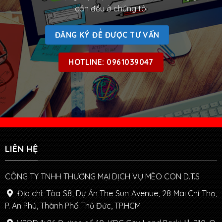
cần đều ở chúng tôi
ĐĂNG KÝ ĐỂ ĐƯỢC TƯ VẤN
HOTLINE: 0961039047
LIÊN HỆ
CÔNG TY TNHH THƯƠNG MẠI DỊCH VỤ MÈO CON D.T.S
Địa chỉ: Tòa S8, Dự Án The Sun Avenue, 28 Mai Chí Thọ,
P. An Phú, Thành Phố Thủ Đức, TP.HCM