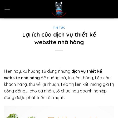
Skip
to
content
TIN TỨC
Lợi ích của dịch vụ thiết kế
website nhà hàng
Hiện nay, xu hướng sử dụng những
dịch vụ thiết kế
website nhà hàng
để quảng bá, truyền thông, tiếp cận
khách hàng, thu về lợi nhuận, tiếp thị liên kết, mang giá trị
cộng đồng,… cho cá nhân, tổ chức hay doanh nghiệp
đang được phát triển rất mạnh.