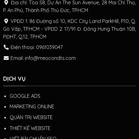
Địa chỉ: Tòa S8, Dự Án The Sun Avenue, 28 Mai Chí Thọ,
P. An Phú, Thành Phố Thủ Đức, TP.HCM
VPĐD 1: 86 Đường số 10, KDC City Land ParkHill, P.10, Q.
Gò Vấp, TP.HCM - VPĐD 2: 17/91 Đ. Đông Hưng Thuận 10B,
P.ĐHT, Q.12, TP.HCM
Điện thoại: 0961039047
Email: info@meocondts.com
DỊCH VỤ
GOOGLE ADS
MARKETING ONLINE
QUẢN TRỊ WEBSITE
THIẾT KẾ WEBSITE
VIẾT BÀI CHUẨN SEO