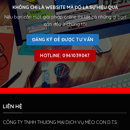
KHÔNG CHỈ LÀ WEBSITE MÀ ĐÓ LÀ SỰ HIỆU QUẢ
Nếu bạn cần một giải pháp online thì tất cả những gì bạn
cần đều ở chúng tôi
ĐĂNG KÝ ĐỂ ĐƯỢC TƯ VẤN
HOTLINE: 0961039047
LIÊN HỆ
CÔNG TY TNHH THƯƠNG MẠI DỊCH VỤ MÈO CON D.T.S